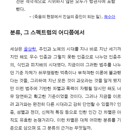
전은 적극적으로 시위하지 않은 모두가 방관자에 포함
했다.
– 〈죽음의 현장에서 진실의 증인이 되는 일〉,
곽수아
분류, 그 스펙트럼의 어디쯤에서
세상은
골상학
, 주인과 노예의 시대를 지나 바로 지난 세기까
지만 해도 우수 인종과 그렇지 못한 인종으로 나누던 인종주
의, 식민과 피지배의 시대였다. 지금이야 그러한 범주를 나누
던 기준 자체가 허무맹랑한 억측이나 부적격한 이론에 불과했
다는 것을, 그리하여 지난 모든 것이 과오라는 것을 알게 됐지
만 이런 범주에 기반한 차별과 폭력이 자행될 당시만 해도 너
무 당연하고 확고한 기준이었을 것이다. 그러나 지금을 이르
러 과거와는 완전히 다른 시대라고 감히 단언할 수 있을까? 인
종, 성별과 젠더, 신체적 특징 등으로 인한 인간 간 차별은 아
직도 유효한 논쟁거리다. 이런 차별은 대체 어떠한 분류를 기
준으로 삼으며 또 그 분류의 근거는 무엇일까.