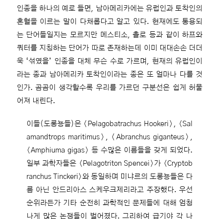
인종을 하나의 예로 들면, 남아메리카에는 유럽인과 토착인의
혼혈을 이르는 말이 다채롭다고 알고 있다. 현재에도 통용되
는 단어들일지는 모르지만 메스티소, 촐로 등과 같이 하프와
쿼터를 지칭하는 단어가 따로 존재하는데 이미 대대손손 더더
욱 ‘섞였을’ 인종을 대체 무슨 수로 가르며, 현재의 유럽인이
라는 종과 남아메리카 토착인이라는 종은 또 얼마나 다를 것
인가. 곰곰이 생각할수록 우리를 가르던 구분선은 쉽게 허물
어져 내린다.
이들(도롱뇽들)은 〈Pelagobatrachus Hookeri〉, 〈Sal
amandtrops maritimus〉, 〈Abranchus giganteus〉,
〈Amphiuma gigas〉 등 수많은 이름들을 갖게 되었다.
일부 과학자들은 〈Pelagotriton Spencei〉가 〈Cryptob
ranchus Tinckeri〉와 동일하며 미냐르의 도롱뇽들은 다
름 아닌 안드리아스 스케우크제리라고 주장했다. 우선
순위라든가 기타 순전히 과학적인 문제들에 대해 엄청
나게 많은 논쟁들이 벌어졌다. 그리하여 급기야 각 나