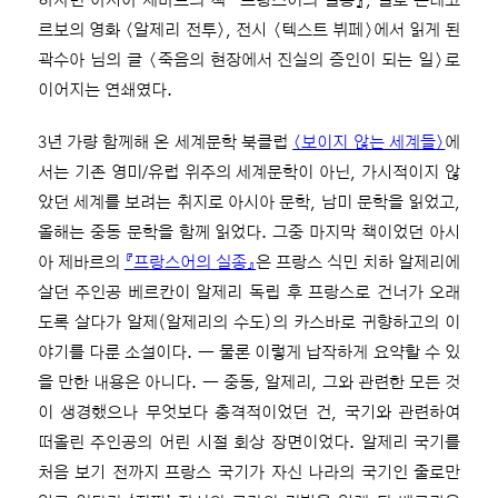
하자면 아시아 제바르의 책 『프랑스어의 실종』, 질로 폰테코
르보의 영화 〈알제리 전투〉, 전시 〈텍스트 뷔페〉에서 읽게 된
곽수아 님의 글 〈죽음의 현장에서 진실의 증인이 되는 일〉로
이어지는 연쇄였다.
3년 가량 함께해 온 세계문학 북클럽
〈보이지 않는 세계들〉
에
서는 기존 영미/유럽 위주의 세계문학이 아닌, 가시적이지 않
았던 세계를 보려는 취지로 아시아 문학, 남미 문학을 읽었고,
올해는 중동 문학을 함께 읽었다. 그중 마지막 책이었던 아시
아 제바르의
『프랑스어의 실종』
은 프랑스 식민 치하 알제리에
살던 주인공 베르칸이 알제리 독립 후 프랑스로 건너가 오래
도록 살다가 알제(알제리의 수도)의 카스바로 귀향하고의 이
야기를 다룬 소설이다. ― 물론 이렇게 납작하게 요약할 수 있
을 만한 내용은 아니다. ― 중동, 알제리, 그와 관련한 모든 것
이 생경했으나 무엇보다 충격적이었던 건, 국기와 관련하여
떠올린 주인공의 어린 시절 회상 장면이었다. 알제리 국기를
처음 보기 전까지 프랑스 국기가 자신 나라의 국기인 줄로만