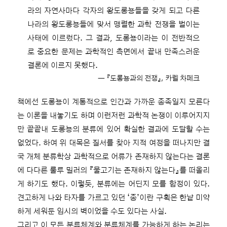
라의 자연사마다 각자의 왕도롱뇽들을 갖게 되고 다른
나라의 왕도롱뇽들에 맞서 맹렬한 과학 전쟁을 벌이는
사태에 이르렀다. 그 결과, 도롱뇽이라는 이 전반적으
로 중요한 문제는 과학적인 측면에서 끝내 만족스러운
결론에 이르지 못했다.
― 『도롱뇽과의 전쟁』, 카렐 차페크
책에선 도롱뇽이 계통적으로 인간과 가까운 종족일지 모른다
는 이론을 내놓기도 하며 이런저런 과학적 논쟁이 이루어지지
만 끝끝내 도롱뇽의 분류에 있어 확실한 결과에 도달할 수는
없었다. 하여 위 대목은 질서를 찾아 지적 여정을 떠나지만 결
국 개체 분류학상 과학적으로 어류가 존재하지 않는다는 결론
에 다다른 룰루 밀러의 『물고기는 존재하지 않는다』를 떠올리
게 하기도 했다. 이렇듯, 분류에는 어딘지 모를 함정이 있다.
견고하게 나와 타자를 가르고 있던 ‘종’이란 구획은 한낱 미약
하게 세워둔 임시의 벽이었을 수도 있다는 사실.
그리고 이 모든 분류체계와 분류체계를 가능하게 하는 논리는