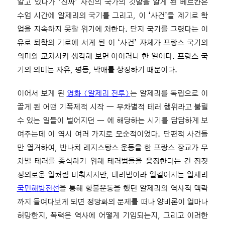
알고 있다가 ‘진짜’ 자신의 국가의 깃발을 알게 된 베르칸은
수업 시간에 알제리의 국기를 그리고, 이 ‘사건’을 계기로 학
업을 지속하지 못할 위기에 처한다. 단지 국기를 그렸다는 이
유로 퇴학의 기로에 서게 된 이 ‘사건’ 자체가 프랑스 국기의
의미와 교차시켜 생각해 보면 아이러니 한 일이다. 프랑스 국
기의 의미는 자유, 평등, 박애를 상징하기 때문이다.
이어서 보게 된
영화 〈알제리 전투〉
는 알제리를 독립으로 이
끌게 된 어떤 기폭제적 시작 ― 무차별적 테러 행위라고 불릴
수 있는 일들이 벌어지던 ― 에 해당하는 시기를 담담하게 보
여주는데 이 역시 여러 가지로 모순적이었다. 단편적 사건들
만 열거하여, 반나치 레지스탕스 운동을 한 프랑스 장교가 무
차별 테러를 종식하기 위해 테러범들을 응징한다는 건 짐짓
정의로운 일처럼 비춰지지만, 테러범이라 일컬어지는 알제리
국민해방전선
을 통해 항불운동을 했던 알제리의 역사적 맥락
까지 들여다보게 되면 정당화의 문제를 떠나 양비론이 얼마나
허망한지, 폭력은 역사에 어떻게 기입되는지, 그리고 이러한