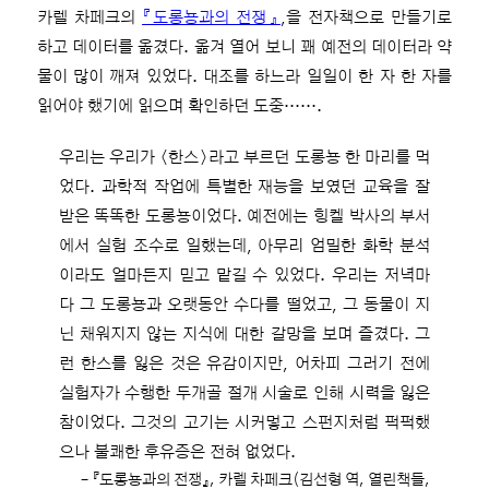
카렐 차페크의
『도롱뇽과의 전쟁』
,을 전자책으로 만들기로
하고 데이터를 옮겼다. 옮겨 열어 보니 꽤 예전의 데이터라 약
물이 많이 깨져 있었다. 대조를 하느라 일일이 한 자 한 자를
읽어야 했기에 읽으며 확인하던 도중…….
우리는 우리가 〈한스〉라고 부르던 도롱뇽 한 마리를 먹
었다. 과학적 작업에 특별한 재능을 보였던 교육을 잘
받은 똑똑한 도롱뇽이었다. 예전에는 힝켈 박사의 부서
에서 실험 조수로 일했는데, 아무리 엄밀한 화학 분석
이라도 얼마든지 믿고 맡길 수 있었다. 우리는 저녁마
다 그 도롱뇽과 오랫동안 수다를 떨었고, 그 동물이 지
닌 채워지지 않는 지식에 대한 갈망을 보며 즐겼다. 그
런 한스를 잃은 것은 유감이지만, 어차피 그러기 전에
실험자가 수행한 두개골 절개 시술로 인해 시력을 잃은
참이었다. 그것의 고기는 시커멓고 스펀지처럼 퍽퍽했
으나 불쾌한 후유증은 전혀 없었다.
– 『도롱뇽과의 전쟁』, 카렐 차페크(김선형 역, 열린책들,